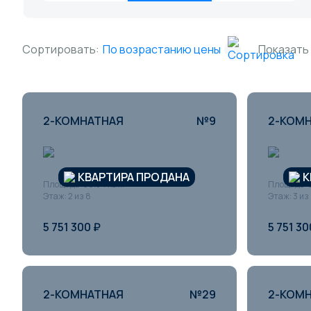
Сортировать:
По возрастанию цены
Показать
2-КОМНАТНАЯ
№9
2-КОМ
КВАРТИРА ПРОДАНА
К
Площадь: 60.54 кв.м
Площадь: 6
Этаж: 2 из 8
Этаж: 3 из
5 751 300 ₽
5 751 30
2-КОМНАТНАЯ
№29
2-КОМ