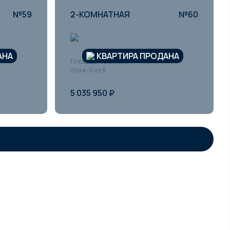
№59
2-КОМНАТНАЯ
№60
АНА
КВАРТИРА ПРОДАНА
Площадь: 53.01 кв.м
Этаж: 6 из 8
5 035 950 ₽