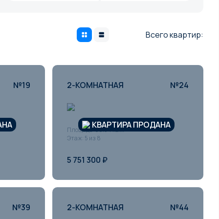
Всего квартир:
№19
2-КОМНАТНАЯ
№24
АНА
КВАРТИРА ПРОДАНА
Площадь: 60.54 кв.м
Этаж: 5 из 8
5 751 300 ₽
№39
2-КОМНАТНАЯ
№44