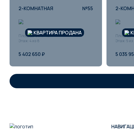
2-КОМНАТНАЯ
№55
2-КОМ
КВАРТИРА ПРОДАНА
К
Площадь: 56.87 кв.м
Площадь: 5
Этаж: 4 из 8
Этаж: 5 из
5 402 650 ₽
5 035 9
НАВИГАЦ