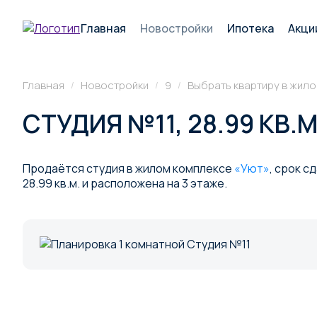
Главная
Новостройки
Ипотека
Акци
Главная
Новостройки
9
Выбрать квартиру в жил
/
/
/
СТУДИЯ №11, 28.99 КВ.
Продаётся студия в жилом комплексе
«Уют»
, срок с
28.99 кв.м. и расположена на 3 этаже.